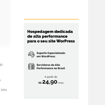
io
.
 seu