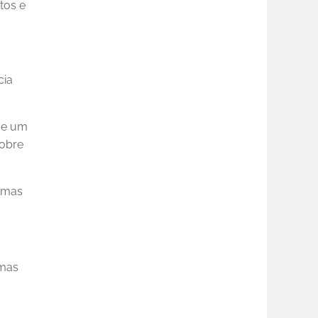
tos e
cia
ue um
sobre
lemas
emas
,