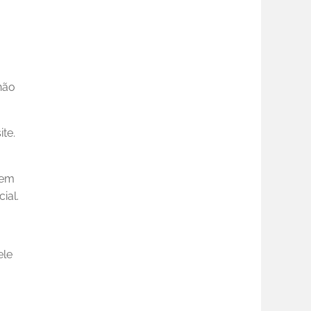
 não
te.
sem
ial.
ele