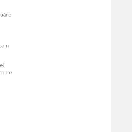
uário
ssam
el
 sobre